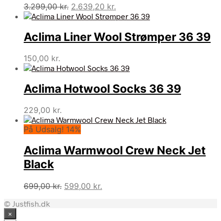
Den
Den
3.299,00
kr.
2.639,20
kr.
oprindelige
aktuelle
pris
pris
Aclima Liner Wool Strømper 36 39
var:
er:
3.299,00 kr..
2.639,20 kr..
150,00
kr.
Aclima Hotwool Socks 36 39
229,00
kr.
På Udsalg! 14%
Aclima Warmwool Crew Neck Jet
Black
Den
Den
699,00
kr.
599,00
kr.
oprindelige
aktuelle
© Justfish.dk
pris
pris
×
var:
er: