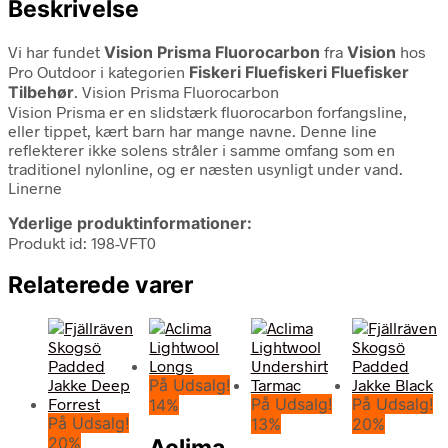
Beskrivelse
Vi har fundet
Vision Prisma Fluorocarbon
fra
Vision
hos
Pro Outdoor i kategorien
Fiskeri Fluefiskeri Fluefisker
Tilbehør
. Vision Prisma Fluorocarbon
Vision Prisma er en slidstærk fluorocarbon forfangsline,
eller tippet, kært barn har mange navne. Denne line
reflekterer ikke solens stråler i samme omfang som en
traditionel nylonline, og er næsten usynligt under vand.
Linerne
Yderlige produktinformationer:
Produkt id: 198-VFT0
Relaterede varer
På Udsalg!
På Udsalg!
På Udsalg!
14%
På Udsalg!
13%
20%
20%