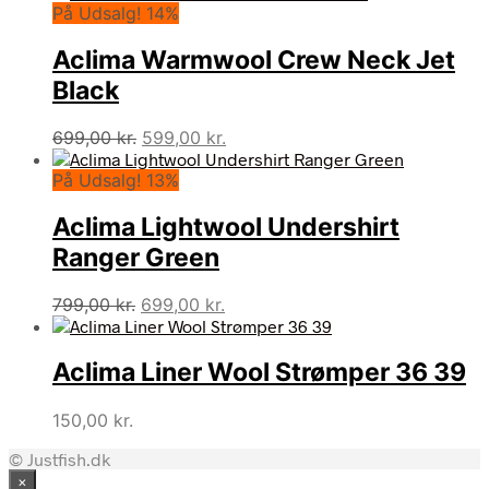
På Udsalg! 14%
Aclima Warmwool Crew Neck Jet
Black
Den
Den
699,00
kr.
599,00
kr.
oprindelige
aktuelle
På Udsalg! 13%
pris
pris
var:
er:
Aclima Lightwool Undershirt
699,00 kr..
599,00 kr..
Ranger Green
Den
Den
799,00
kr.
699,00
kr.
oprindelige
aktuelle
pris
pris
Aclima Liner Wool Strømper 36 39
var:
er:
799,00 kr..
699,00 kr..
150,00
kr.
© Justfish.dk
×