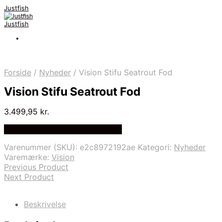
Justfish
Justfish
Forside
/
Nyheder
/
Vision Stifu Seatrout Fod
Vision Stifu Seatrout Fod
3.499,95
kr.
Bedste pris hos Pro-outdoor.dk
Varenummer (SKU):
e2c8972192ae
Kategori:
Nyheder
Varemærke:
Vision
Previous Product
Next Product
Beskrivelse