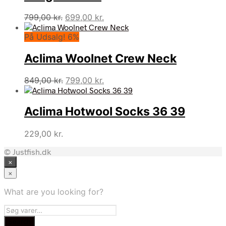
Den
Den
799,00
kr.
699,00
kr.
oprindelige
aktuelle
På Udsalg! 6%
pris
pris
var:
er:
Aclima Woolnet Crew Neck
799,00 kr..
699,00 kr..
Den
Den
849,00
kr.
799,00
kr.
oprindelige
aktuelle
pris
pris
Aclima Hotwool Socks 36 39
var:
er:
849,00 kr..
799,00 kr..
229,00
kr.
© Justfish.dk
×
×
What are you looking for?