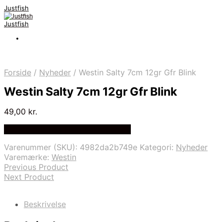
Justfish
Justfish
Forside
/
Nyheder
/
Westin Salty 7cm 12gr Gfr Blink
Westin Salty 7cm 12gr Gfr Blink
49,00
kr.
Bedste pris hos Fiskpaakrogen.dk
Varenummer (SKU):
4982da2b749e
Kategori:
Nyheder
Varemærke:
Westin
Previous Product
Next Product
Beskrivelse