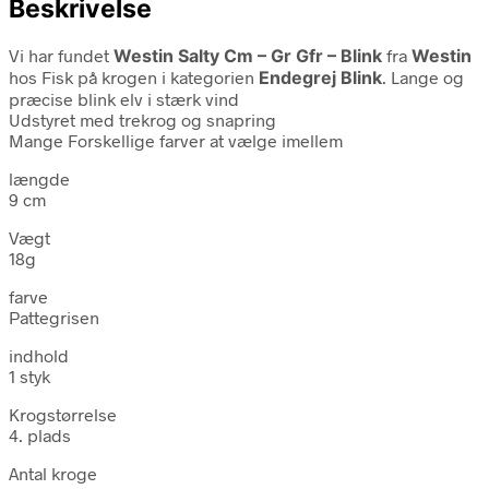
Beskrivelse
Vi har fundet
Westin Salty Cm – Gr Gfr – Blink
fra
Westin
hos Fisk på krogen i kategorien
Endegrej Blink
. Lange og
præcise blink elv i stærk vind
Udstyret med trekrog og snapring
Mange Forskellige farver at vælge imellem
længde
9 cm
Vægt
18g
farve
Pattegrisen
indhold
1 styk
Krogstørrelse
4. plads
Antal kroge