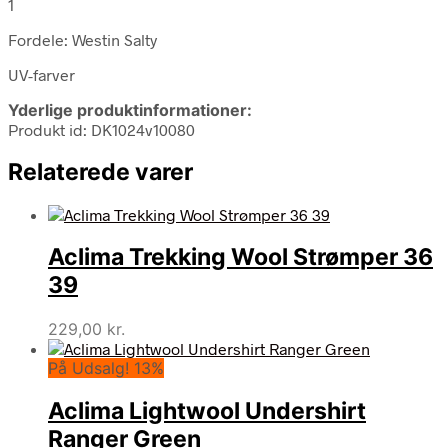
1
Fordele: Westin Salty
UV-farver
Yderlige produktinformationer:
Produkt id: DK1024v10080
Relaterede varer
Aclima Trekking Wool Strømper 36
39
229,00
kr.
På Udsalg! 13%
Aclima Lightwool Undershirt
Ranger Green