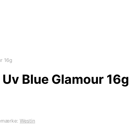
ur 16g
k Uv Blue Glamour 16g
emærke:
Westin