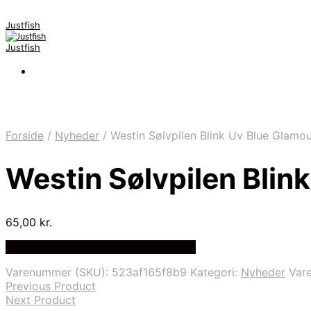
Justfish
Justfish
Forside
/
Nyheder
/
Westin Sølvpilen Blink Uv Blue Glamo
Westin Sølvpilen Blin
65,00
kr.
Bedste pris hos Outdooricentrum.dk
Varenummer (SKU):
523af165f8b9
Kategori:
Nyheder
Var
Previous Product
Next Product