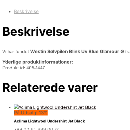
Beskrivelse
Beskrivelse
Vi har fundet
Westin Sølvpilen Blink Uv Blue Glamour G
fr
Yderlige produktinformationer:
Produkt id: 405-1447
Relaterede varer
På Udsalg! 13%
Aclima Lightwool Undershirt Jet Black
Den
Den
799,00
kr.
699,00
kr.