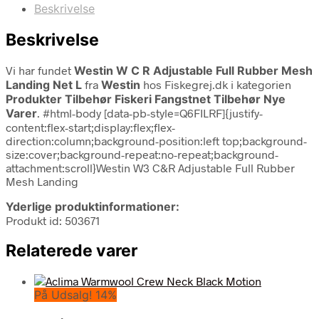
Beskrivelse
Beskrivelse
Vi har fundet
Westin W C R Adjustable Full Rubber Mesh
Landing Net L
fra
Westin
hos Fiskegrej.dk i kategorien
Produkter Tilbehør Fiskeri Fangstnet Tilbehør Nye
Varer
. #html-body [data-pb-style=Q6FILRF]{justify-
content:flex-start;display:flex;flex-
direction:column;background-position:left top;background-
size:cover;background-repeat:no-repeat;background-
attachment:scroll}Westin W3 C&R Adjustable Full Rubber
Mesh Landing
Yderlige produktinformationer:
Produkt id: 503671
Relaterede varer
På Udsalg! 14%