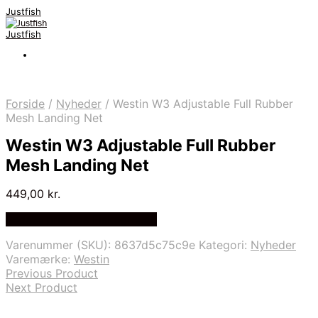
Justfish
Justfish
Forside
/
Nyheder
/
Westin W3 Adjustable Full Rubber
Mesh Landing Net
Westin W3 Adjustable Full Rubber
Mesh Landing Net
449,00
kr.
Bedste pris hos Fiskegrej.dk
Varenummer (SKU):
8637d5c75c9e
Kategori:
Nyheder
Varemærke:
Westin
Previous Product
Next Product