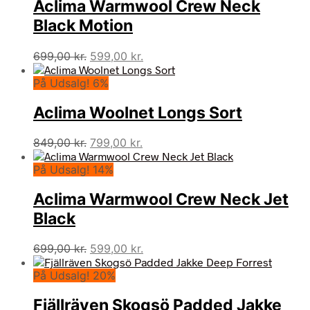
Aclima Warmwool Crew Neck
Black Motion
Den
Den
699,00
kr.
599,00
kr.
oprindelige
aktuelle
På Udsalg! 6%
pris
pris
var:
er:
Aclima Woolnet Longs Sort
699,00 kr..
599,00 kr..
Den
Den
849,00
kr.
799,00
kr.
oprindelige
aktuelle
På Udsalg! 14%
pris
pris
var:
er:
Aclima Warmwool Crew Neck Jet
849,00 kr..
799,00 kr..
Black
Den
Den
699,00
kr.
599,00
kr.
oprindelige
aktuelle
På Udsalg! 20%
pris
pris
var:
er:
Fjällräven Skogsö Padded Jakke
699,00 kr..
599,00 kr..