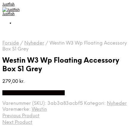
Justfish
Justfish
Forside
/
Nyheder
/
Westin W3 Wp Floating Accessory
Box S1 Grey
Westin W3 Wp Floating Accessory
Box S1 Grey
279,00
kr.
Bedste pris hos Fiskegrej.dk
Varenummer (SKU):
3ab3a83acbf5
Kategori:
Nyheder
Varemærke:
Westin
Previous Product
Next Product