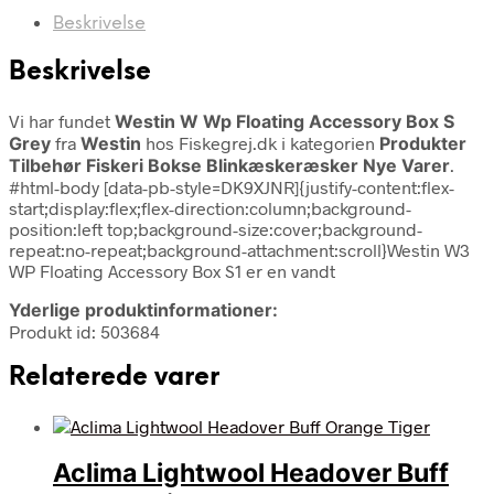
Beskrivelse
Beskrivelse
Vi har fundet
Westin W Wp Floating Accessory Box S
Grey
fra
Westin
hos Fiskegrej.dk i kategorien
Produkter
Tilbehør Fiskeri Bokse Blinkæskeræsker Nye Varer
.
#html-body [data-pb-style=DK9XJNR]{justify-content:flex-
start;display:flex;flex-direction:column;background-
position:left top;background-size:cover;background-
repeat:no-repeat;background-attachment:scroll}Westin W3
WP Floating Accessory Box S1 er en vandt
Yderlige produktinformationer:
Produkt id: 503684
Relaterede varer
Aclima Lightwool Headover Buff