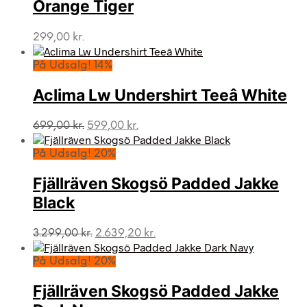
Orange Tiger
299,00
kr.
På Udsalg! 14%
Aclima Lw Undershirt Teeâ White
Den
Den
699,00
kr.
599,00
kr.
oprindelige
aktuelle
pris
pris
På Udsalg! 20%
var:
er:
699,00 kr..
599,00 kr..
Fjällräven Skogsö Padded Jakke
Black
Den
Den
3.299,00
kr.
2.639,20
kr.
oprindelige
aktuelle
pris
pris
På Udsalg! 20%
var:
er:
3.299,00 kr..
2.639,20 kr..
Fjällräven Skogsö Padded Jakke