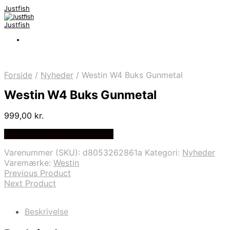
Justfish
Justfish
Forside
/
Nyheder
/
Westin W4 Buks Gunmetal
Westin W4 Buks Gunmetal
999,00
kr.
Bedste pris hos Fiskegrej.dk
Varenummer (SKU):
d8053262861a
Kategori:
Nyheder
Varemærke:
Westin
Previous Product
Next Product
Beskrivelse