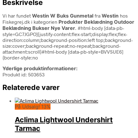
Beskrivelse
Vi har fundet
Westin W Buks Gunmetal
fra
Westin
hos
Fiskegrej.dk i kategorien
Produkter Beklædning Outdoor
Beklædning Bukser Nye Varer
. #html-body [data-pb-
style=GC7JGPO]{justify-content:flex-start;display:flex;flex-
direction:column;background-position:left top;background-
size:cover;background-repeat:no-repeat;background-
attachment:scroll}#html-body [data-pb-style=BVVSUE6]
{border-style:no
Yderlige produktinformationer:
Produkt id: 503653
Relaterede varer
På Udsalg! 13%
Aclima Lightwool Undershirt
Tarmac