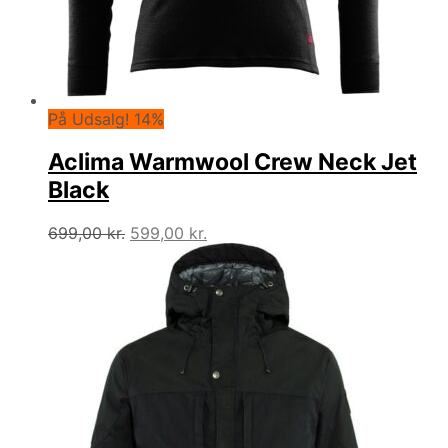
På Udsalg! 14%
Aclima Warmwool Crew Neck Jet
Black
Den
Den
699,00
kr.
599,00
kr.
oprindelige
aktuelle
pris
pris
var:
er:
699,00 kr..
599,00 kr..