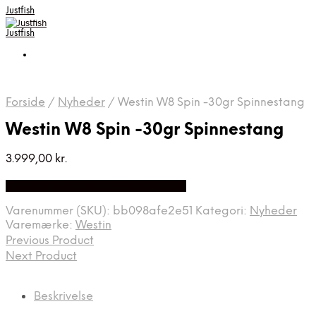
Justfish
Justfish
Forside
/
Nyheder
/
Westin W8 Spin -30gr Spinnestang
Westin W8 Spin -30gr Spinnestang
3.999,00
kr.
Bedste pris hos Fiskpaakrogen.dk
Varenummer (SKU):
bb098afe2e51
Kategori:
Nyheder
Varemærke:
Westin
Previous Product
Next Product
Beskrivelse