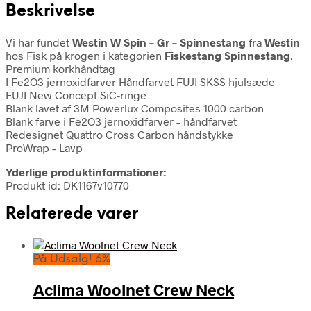
Beskrivelse
Vi har fundet
Westin W Spin – Gr – Spinnestang
fra
Westin
hos Fisk på krogen i kategorien
Fiskestang Spinnestang
.
Premium korkhåndtag
I Fe2O3 jernoxidfarver Håndfarvet FUJI SKSS hjulsæde
FUJI New Concept SiC-ringe
Blank lavet af 3M Powerlux Composites 1000 carbon
Blank farve i Fe2O3 jernoxidfarver – håndfarvet
Redesignet Quattro Cross Carbon håndstykke
ProWrap – Lavp
Yderlige produktinformationer:
Produkt id: DK1167v10770
Relaterede varer
På Udsalg! 6%
Aclima Woolnet Crew Neck