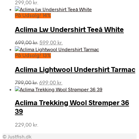
299,00
kr.
På Udsalg! 14%
Aclima Lw Undershirt Teeâ White
Den
Den
699,00
kr.
599,00
kr.
oprindelige
aktuelle
pris
pris
På Udsalg! 13%
var:
er:
699,00 kr..
599,00 kr..
Aclima Lightwool Undershirt Tarmac
Den
Den
799,00
kr.
699,00
kr.
oprindelige
aktuelle
pris
pris
var:
er:
Aclima Trekking Wool Strømper 36
799,00 kr..
699,00 kr..
39
229,00
kr.
© Justfish.dk