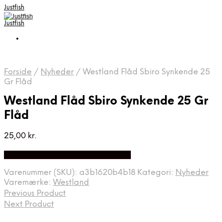
Justfish
Justfish
Forside
/
Nyheder
/
Westland Flåd Sbiro Synkende 25
Gr Flåd
Westland Flåd Sbiro Synkende 25 Gr
Flåd
25,00
kr.
Bedste pris hos Fiskpaakrogen.dk
Varenummer (SKU):
a3b1620b4b18
Kategori:
Nyheder
Varemærke:
Westland
Previous Product
Next Product