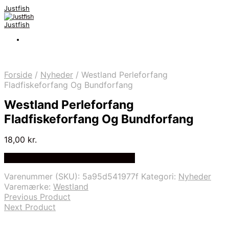
Justfish
Justfish
Forside
/
Nyheder
/
Westland Perleforfang
Fladfiskeforfang Og Bundforfang
Westland Perleforfang
Fladfiskeforfang Og Bundforfang
18,00
kr.
Bedste pris hos Fiskpaakrogen.dk
Varenummer (SKU):
5a95d541977f
Kategori:
Nyheder
Varemærke:
Westland
Previous Product
Next Product