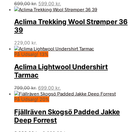
Den
Den
699,00
kr.
599,00
kr.
oprindelige
aktuelle
pris
pris
Aclima Trekking Wool Strømper 36
var:
er:
699,00 kr..
599,00 kr..
39
229,00
kr.
På Udsalg! 13%
Aclima Lightwool Undershirt
Tarmac
Den
Den
799,00
kr.
699,00
kr.
oprindelige
aktuelle
På Udsalg! 20%
pris
pris
var:
er:
Fjällräven Skogsö Padded Jakke
799,00 kr..
699,00 kr..
Deep Forrest