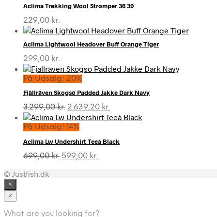
Aclima Trekking Wool Strømper 36 39
229,00
kr.
Aclima Lightwool Headover Buff Orange Tiger
299,00
kr.
På Udsalg! 20%
Fjällräven Skogsö Padded Jakke Dark Navy
Den
Den
3.299,00
kr.
2.639,20
kr.
oprindelige
aktuelle
pris
pris
På Udsalg! 14%
var:
er:
Aclima Lw Undershirt Teeâ Black
3.299,00 kr..
2.639,20 kr..
Den
Den
699,00
kr.
599,00
kr.
oprindelige
aktuelle
© Justfish.dk
pris
pris
var:
er:
×
699,00 kr..
599,00 kr..
×
What are you looking for?