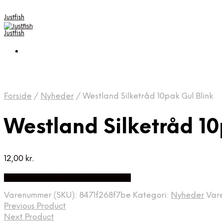
Justfish
Justfish
Forside
/
Nyheder
/
Westland Silketråd 10pak Gul Blink
Westland Silketråd 10
12,00
kr.
Bedste pris hos Fiskpaakrogen.dk
Varenummer (SKU):
8471f268f7be
Kategori:
Nyheder
Var
Previous Product
Next Product