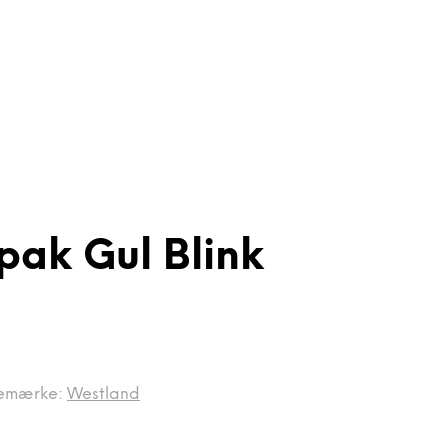
pak Gul Blink
emærke:
Westland