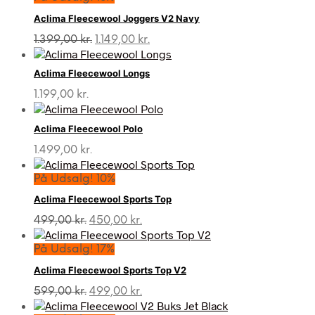
var:
er:
Aclima Fleecewool Joggers V2 Navy
1.399,00 kr..
1.149,00 kr..
Den
Den
1.399,00
kr.
1.149,00
kr.
oprindelige
aktuelle
pris
pris
Aclima Fleecewool Longs
var:
er:
1.399,00 kr..
1.149,00 kr..
1.199,00
kr.
Aclima Fleecewool Polo
1.499,00
kr.
På Udsalg! 10%
Aclima Fleecewool Sports Top
Den
Den
499,00
kr.
450,00
kr.
oprindelige
aktuelle
pris
pris
På Udsalg! 17%
var:
er:
Aclima Fleecewool Sports Top V2
499,00 kr..
450,00 kr..
Den
Den
599,00
kr.
499,00
kr.
oprindelige
aktuelle