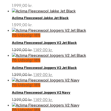
var:
er:
1.599,00 kr..
1.399,00 kr..
1.999,00
kr.
Aclima Fleecewool Jakke Jet Black
1.599,00
kr.
På Udsalg! 18%
Aclima Fleecewool Joggers V2 Jet Black
Den
Den
1.399,00
kr.
1.149,00
kr.
oprindelige
aktuelle
pris
pris
På Udsalg! 18%
var:
er:
Aclima Fleecewool Joggers V2 Jet Black
1.399,00 kr..
1.149,00 kr..
Den
Den
1.399,00
kr.
1.149,00
kr.
oprindelige
aktuelle
pris
pris
På Udsalg! 18%
var:
er:
Aclima Fleecewool Joggers V2 Navy
1.399,00 kr..
1.149,00 kr..
Den
Den
1.399,00
kr.
1.149,00
kr.
oprindelige
aktuelle
pris
pris
På Udsalg! 18%