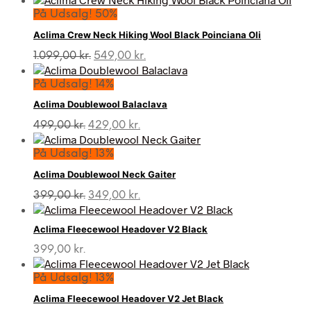
pris
pris
På Udsalg! 50%
var:
er:
Aclima Crew Neck Hiking Wool Black Poinciana Oli
699,00 kr..
599,00 kr..
Den
Den
1.099,00
kr.
549,00
kr.
oprindelige
aktuelle
pris
pris
På Udsalg! 14%
var:
er:
Aclima Doublewool Balaclava
1.099,00 kr..
549,00 kr..
Den
Den
499,00
kr.
429,00
kr.
oprindelige
aktuelle
pris
pris
På Udsalg! 13%
var:
er:
Aclima Doublewool Neck Gaiter
499,00 kr..
429,00 kr..
Den
Den
399,00
kr.
349,00
kr.
oprindelige
aktuelle
pris
pris
Aclima Fleecewool Headover V2 Black
var:
er:
399,00 kr..
349,00 kr..
399,00
kr.
På Udsalg! 13%
Aclima Fleecewool Headover V2 Jet Black