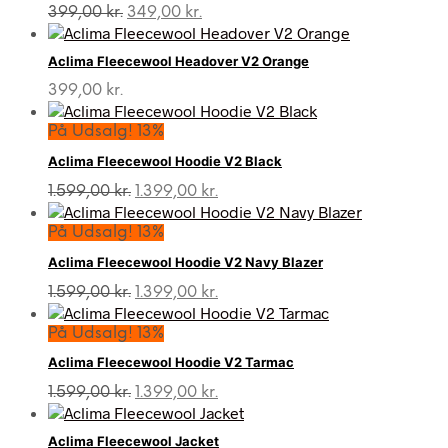
Den
Den
399,00
kr.
349,00
kr.
oprindelige
aktuelle
pris
pris
Aclima Fleecewool Headover V2 Orange
var:
er:
399,00 kr..
349,00 kr..
399,00
kr.
På Udsalg! 13%
Aclima Fleecewool Hoodie V2 Black
Den
Den
1.599,00
kr.
1.399,00
kr.
oprindelige
aktuelle
pris
pris
På Udsalg! 13%
var:
er:
Aclima Fleecewool Hoodie V2 Navy Blazer
1.599,00 kr..
1.399,00 kr..
Den
Den
1.599,00
kr.
1.399,00
kr.
oprindelige
aktuelle
pris
pris
På Udsalg! 13%
var:
er:
Aclima Fleecewool Hoodie V2 Tarmac
1.599,00 kr..
1.399,00 kr..
Den
Den
1.599,00
kr.
1.399,00
kr.
oprindelige
aktuelle
pris
pris
Aclima Fleecewool Jacket