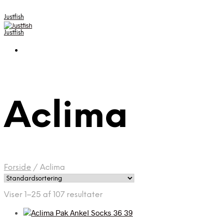
Justfish
Justfish
Aclima
Forside
/
Aclima
Viser 1–25 af 107 resultater