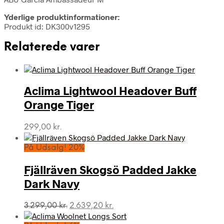
Yderlige produktinformationer:
Produkt id: DK300v1295
Relaterede varer
Aclima Lightwool Headover Buff
Orange Tiger
299,00
kr.
På Udsalg! 20%
Fjällräven Skogsö Padded Jakke
Dark Navy
Den
Den
3.299,00
kr.
2.639,20
kr.
oprindelige
aktuelle