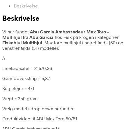
Beskrivelse
Beskrivelse
Vi har fundet
Abu Garcia Ambassadeur Max Toro –
Multihjul
fra
Abu Garcia
hos Fisk på krogen i kategorien
Fiskehjul Multihjul
. Max toro multihjul i højrehånds (50) og
venstrehånds (51) modeller.
Â
Linekapacitet = 215/0,36
Gear Udveksling = 5,3:1
Kuglelejer = 4/1
Vægt = 350 gram
Vælg model i drop down herunder.
Produktvideo til ABU Max Toro 50/51
ABU Garcia Ambassadeur M