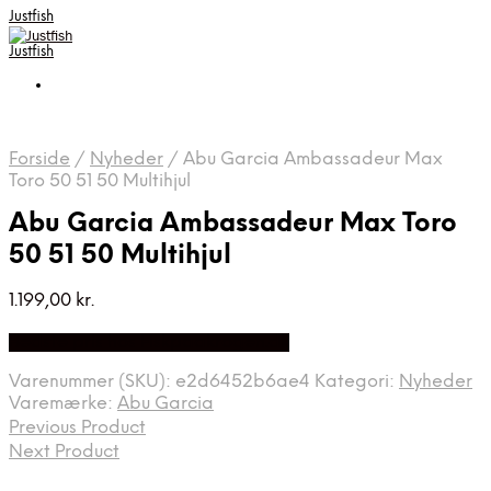
Justfish
Justfish
Forside
/
Nyheder
/
Abu Garcia Ambassadeur Max
Toro 50 51 50 Multihjul
Abu Garcia Ambassadeur Max Toro
50 51 50 Multihjul
1.199,00
kr.
Bedste pris hos Fiskpaakrogen.dk
Varenummer (SKU):
e2d6452b6ae4
Kategori:
Nyheder
Varemærke:
Abu Garcia
Previous Product
Next Product