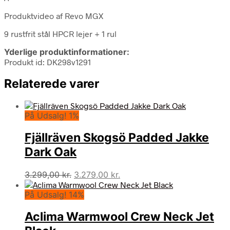
Produktvideo af Revo MGX
9 rustfrit stål HPCR lejer + 1 rul
Yderlige produktinformationer:
Produkt id: DK298v1291
Relaterede varer
På Udsalg! 1%
Fjällräven Skogsö Padded Jakke
Dark Oak
Den
Den
3.299,00
kr.
3.279,00
kr.
oprindelige
aktuelle
På Udsalg! 14%
pris
pris
var:
er:
Aclima Warmwool Crew Neck Jet
3.299,00 kr..
3.279,00 kr..