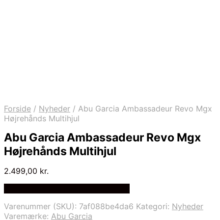
Forside
/
Nyheder
/
Abu Garcia Ambassadeur Revo Mgx
Højrehånds Multihjul
Abu Garcia Ambassadeur Revo Mgx
Højrehånds Multihjul
2.499,00
kr.
Bedste pris hos Fiskpaakrogen.dk
Varenummer (SKU):
7af088be4da6
Kategori:
Nyheder
Varemærke:
Abu Garcia