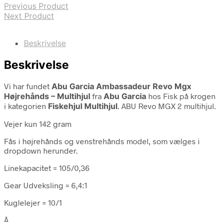
Previous Product
Next Product
Beskrivelse
Beskrivelse
Vi har fundet
Abu Garcia Ambassadeur Revo Mgx
Højrehånds – Multihjul
fra
Abu Garcia
hos Fisk på krogen
i kategorien
Fiskehjul Multihjul
. ABU Revo MGX 2 multihjul.
Vejer kun 142 gram
Fås i højrehånds og venstrehånds model, som vælges i
dropdown herunder.
Linekapacitet = 105/0,36
Gear Udveksling = 6,4:1
Kuglelejer = 10/1
Â