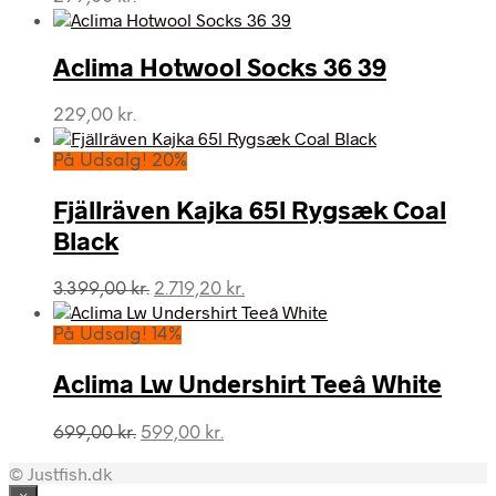
Aclima Hotwool Socks 36 39
229,00
kr.
På Udsalg! 20%
Fjällräven Kajka 65l Rygsæk Coal
Black
Den
Den
3.399,00
kr.
2.719,20
kr.
oprindelige
aktuelle
pris
pris
På Udsalg! 14%
var:
er:
3.399,00 kr..
2.719,20 kr..
Aclima Lw Undershirt Teeâ White
Den
Den
699,00
kr.
599,00
kr.
oprindelige
aktuelle
© Justfish.dk
pris
pris