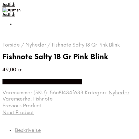
Justfish
Justfish
Forside
/
Nyheder
/
Fishnote Salty 18 Gr Pink Blink
Fishnote Salty 18 Gr Pink Blink
49,00
kr.
Bedste pris hos Fiskpaakrogen.dk
Varenummer (SKU):
56c81434f633
Kategori:
Nyheder
Varemærke:
Fishnote
Previous Product
Next Product
Beskrivelse