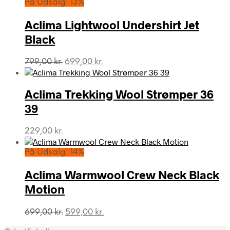
På Udsalg! 13%
Aclima Lightwool Undershirt Jet
Black
Den
Den
799,00
kr.
699,00
kr.
oprindelige
aktuelle
pris
pris
var:
er:
Aclima Trekking Wool Strømper 36
799,00 kr..
699,00 kr..
39
229,00
kr.
På Udsalg! 14%
Aclima Warmwool Crew Neck Black
Motion
Den
Den
699,00
kr.
599,00
kr.
oprindelige
aktuelle