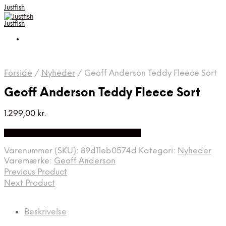
Justfish
Justfish
Forside
/
Nyheder
/
Geoff Anderson Teddy Fleece Sort
Geoff Anderson Teddy Fleece Sort
1.299,00
kr.
Bedste pris hos Outdooricentrum.dk
Varenummer (SKU):
89d11eb0574d
Kategori:
Nyheder
Varemærke:
Geoff Anderson
Previous Product
Next Product
Beskrivelse