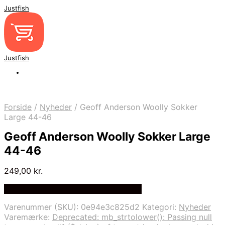
Justfish
Justfish
Forside
/
Nyheder
/
Geoff Anderson Woolly Sokker
Large 44-46
Geoff Anderson Woolly Sokker Large
44-46
249,00
kr.
Bedste pris hos Outdooricentrum.dk
Varenummer (SKU):
0e94e3c825d2
Kategori:
Nyheder
Varemærke:
Deprecated: mb_strtolower(): Passing null