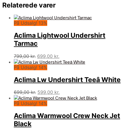
Relaterede varer
På Udsalg! 13%
Aclima Lightwool Undershirt
Tarmac
Den
Den
799,00
kr.
699,00
kr.
oprindelige
aktuelle
På Udsalg! 14%
pris
pris
var:
er:
Aclima Lw Undershirt Teeâ White
799,00 kr..
699,00 kr..
Den
Den
699,00
kr.
599,00
kr.
oprindelige
aktuelle
På Udsalg! 14%
pris
pris
var:
er:
Aclima Warmwool Crew Neck Jet
699,00 kr..
599,00 kr..
Black