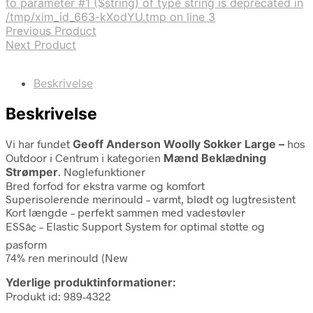
to parameter #1 ($string) of type string is deprecated in
/tmp/xim_id_663-kXodYU.tmp on line 3
Previous Product
Next Product
Beskrivelse
Beskrivelse
Vi har fundet
Geoff Anderson Woolly Sokker Large –
hos
Outdoor i Centrum i kategorien
Mænd Beklædning
Strømper
. Nøglefunktioner
Bred forfod for ekstra varme og komfort
Superisolerende merinould – varmt, blødt og lugtresistent
Kort længde – perfekt sammen med vadestøvler
ESSâ¢ – Elastic Support System for optimal støtte og
pasform
74% ren merinould (New
Yderlige produktinformationer:
Produkt id: 989-4322