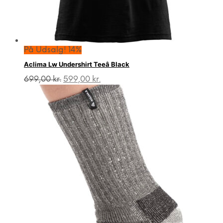
På Udsalg! 14%
Aclima Lw Undershirt Teeâ Black
Den
Den
699,00
kr.
599,00
kr.
oprindelige
aktuelle
pris
pris
var:
er:
699,00 kr..
599,00 kr..