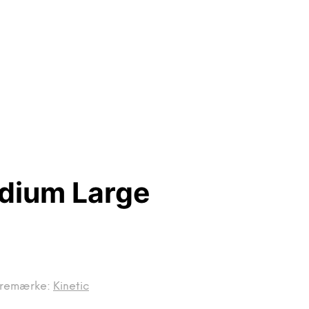
dium Large
remærke:
Kinetic