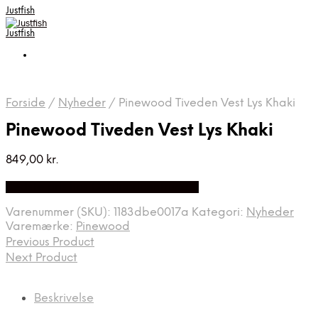
Justfish
Justfish
Forside
/
Nyheder
/
Pinewood Tiveden Vest Lys Khaki
Pinewood Tiveden Vest Lys Khaki
849,00
kr.
Bedste pris hos Outdooricentrum.dk
Varenummer (SKU):
1183dbe0017a
Kategori:
Nyheder
Varemærke:
Pinewood
Previous Product
Next Product
Beskrivelse