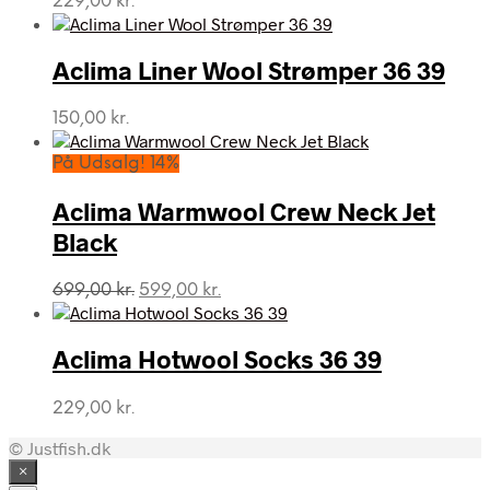
229,00
kr.
Aclima Liner Wool Strømper 36 39
150,00
kr.
På Udsalg! 14%
Aclima Warmwool Crew Neck Jet
Black
Den
Den
699,00
kr.
599,00
kr.
oprindelige
aktuelle
pris
pris
var:
er:
Aclima Hotwool Socks 36 39
699,00 kr..
599,00 kr..
229,00
kr.
© Justfish.dk
×