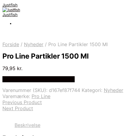
Justfish
Justfish
Forside
/
Nyheder
/
Pro Line Partikler 1500 Ml
Pro Line Partikler 1500 Ml
79,95
kr.
Bedste pris hos Pro-outdoor.dk
Varenummer (SKU):
d167ef87f744
Kategori:
Nyheder
Varemærke:
Pro Line
Previous Product
Next Product
Beskrivelse