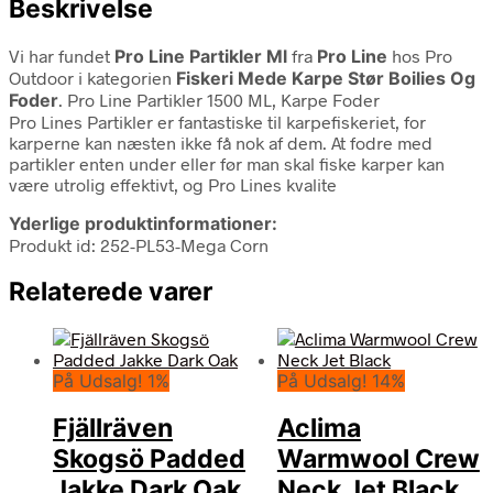
Beskrivelse
Vi har fundet
Pro Line Partikler Ml
fra
Pro Line
hos Pro
Outdoor i kategorien
Fiskeri Mede Karpe Stør Boilies Og
Foder
. Pro Line Partikler 1500 ML, Karpe Foder
Pro Lines Partikler er fantastiske til karpefiskeriet, for
karperne kan næsten ikke få nok af dem. At fodre med
partikler enten under eller før man skal fiske karper kan
være utrolig effektivt, og Pro Lines kvalite
Yderlige produktinformationer:
Produkt id: 252-PL53-Mega Corn
Relaterede varer
På Udsalg! 1%
På Udsalg! 14%
Fjällräven
Aclima
Skogsö Padded
Warmwool Crew
Jakke Dark Oak
Neck Jet Black