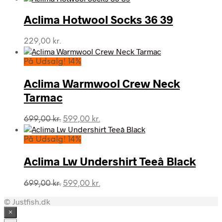
pris
pris
var:
er:
Aclima Hotwool Socks 36 39
799,00 kr..
699,00 kr..
229,00
kr.
På Udsalg! 14%
Aclima Warmwool Crew Neck
Tarmac
Den
Den
699,00
kr.
599,00
kr.
oprindelige
aktuelle
pris
pris
På Udsalg! 14%
var:
er:
699,00 kr..
599,00 kr..
Aclima Lw Undershirt Teeâ Black
Den
Den
699,00
kr.
599,00
kr.
oprindelige
aktuelle
© Justfish.dk
pris
pris
var:
er:
×
699,00 kr..
599,00 kr..