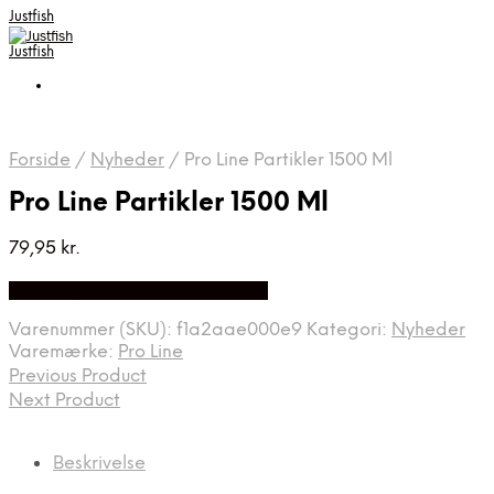
Justfish
Justfish
Forside
/
Nyheder
/
Pro Line Partikler 1500 Ml
Pro Line Partikler 1500 Ml
79,95
kr.
Bedste pris hos Pro-outdoor.dk
Varenummer (SKU):
f1a2aae000e9
Kategori:
Nyheder
Varemærke:
Pro Line
Previous Product
Next Product
Beskrivelse