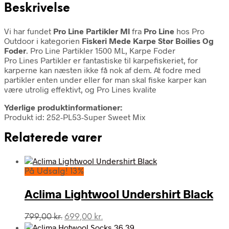
Beskrivelse
Vi har fundet
Pro Line Partikler Ml
fra
Pro Line
hos Pro
Outdoor i kategorien
Fiskeri Mede Karpe Stør Boilies Og
Foder
. Pro Line Partikler 1500 ML, Karpe Foder
Pro Lines Partikler er fantastiske til karpefiskeriet, for
karperne kan næsten ikke få nok af dem. At fodre med
partikler enten under eller før man skal fiske karper kan
være utrolig effektivt, og Pro Lines kvalite
Yderlige produktinformationer:
Produkt id: 252-PL53-Super Sweet Mix
Relaterede varer
På Udsalg! 13%
Aclima Lightwool Undershirt Black
Den
Den
799,00
kr.
699,00
kr.
oprindelige
aktuelle