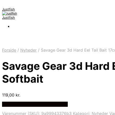
Justfish
Justfish
Forside
/
Nyheder
/
Savage Gear 3d Hard Eel Tail Bait 17
Savage Gear 3d Hard 
Softbait
119,00
kr.
Bedste pris hos Fiskpaakrogen.dk
Varenummer (SKU):
9a99943376b3
Kategori:
Nyheder
Va