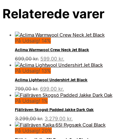
Relaterede varer
På Udsalg! 14%
Aclima Warmwool Crew Neck Jet Black
Den
Den
699,00
kr.
599,00
kr.
oprindelige
aktuelle
På Udsalg! 13%
pris
pris
var:
er:
Aclima Lightwool Undershirt Jet Black
699,00 kr..
599,00 kr..
Den
Den
799,00
kr.
699,00
kr.
oprindelige
aktuelle
På Udsalg! 1%
pris
pris
var:
er:
Fjällräven Skogsö Padded Jakke Dark Oak
799,00 kr..
699,00 kr..
Den
Den
3.299,00
kr.
3.279,00
kr.
oprindelige
aktuelle
På Udsalg! 20%
pris
pris
var:
er: