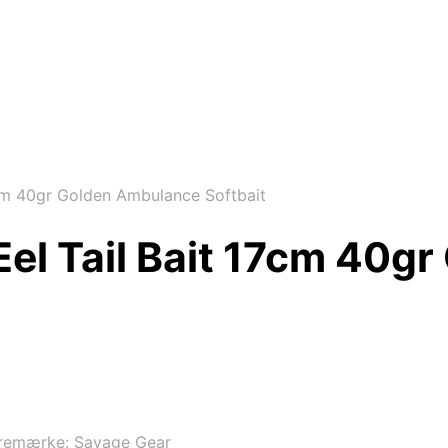
cm 40gr Golden Ambulance Softbait
Eel Tail Bait 17cm 40g
remærke:
Savage Gear