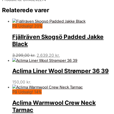
Relaterede varer
På Udsalg! 20%
Fjällräven Skogsö Padded Jakke
Black
Den
Den
3.299,00
kr.
2.639,20
kr.
oprindelige
aktuelle
pris
pris
Aclima Liner Wool Strømper 36 39
var:
er:
3.299,00 kr..
2.639,20 kr..
150,00
kr.
På Udsalg! 14%
Aclima Warmwool Crew Neck
Tarmac