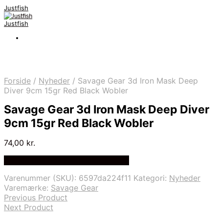
Justfish
Justfish
Forside
/
Nyheder
/
Savage Gear 3d Iron Mask Deep
Diver 9cm 15gr Red Black Wobler
Savage Gear 3d Iron Mask Deep Diver
9cm 15gr Red Black Wobler
74,00
kr.
Bedste pris hos Fiskpaakrogen.dk
Varenummer (SKU):
6597da224f11
Kategori:
Nyheder
Varemærke:
Savage Gear
Previous Product
Next Product