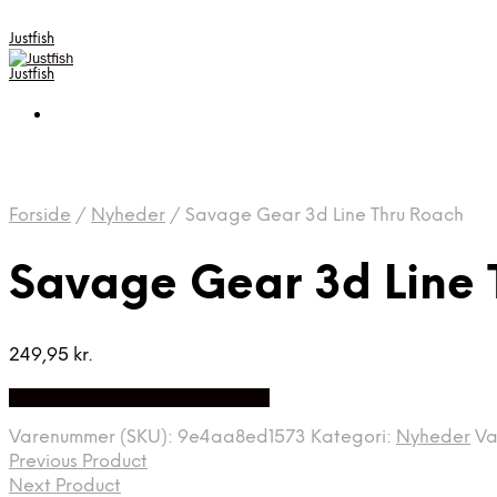
Justfish
Justfish
Forside
/
Nyheder
/
Savage Gear 3d Line Thru Roach
Savage Gear 3d Line 
249,95
kr.
Bedste pris hos Pro-outdoor.dk
Varenummer (SKU):
9e4aa8ed1573
Kategori:
Nyheder
Va
Previous Product
Next Product