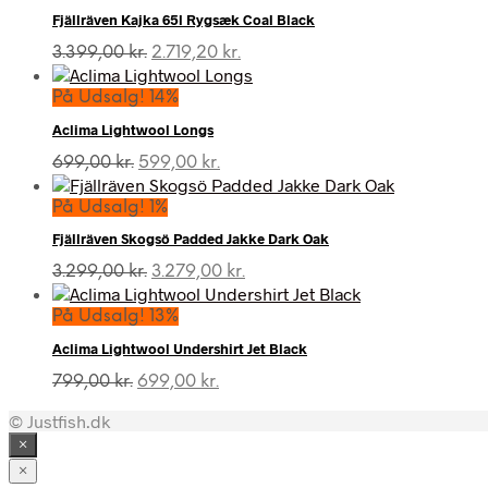
Fjällräven Kajka 65l Rygsæk Coal Black
Den
Den
3.399,00
kr.
2.719,20
kr.
oprindelige
aktuelle
pris
pris
På Udsalg! 14%
var:
er:
Aclima Lightwool Longs
3.399,00 kr..
2.719,20 kr..
Den
Den
699,00
kr.
599,00
kr.
oprindelige
aktuelle
pris
pris
På Udsalg! 1%
var:
er:
Fjällräven Skogsö Padded Jakke Dark Oak
699,00 kr..
599,00 kr..
Den
Den
3.299,00
kr.
3.279,00
kr.
oprindelige
aktuelle
pris
pris
På Udsalg! 13%
var:
er:
Aclima Lightwool Undershirt Jet Black
3.299,00 kr..
3.279,00 kr..
Den
Den
799,00
kr.
699,00
kr.
oprindelige
aktuelle
© Justfish.dk
pris
pris
var:
er:
×
799,00 kr..
699,00 kr..
×