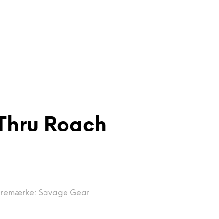
Thru Roach
remærke:
Savage Gear