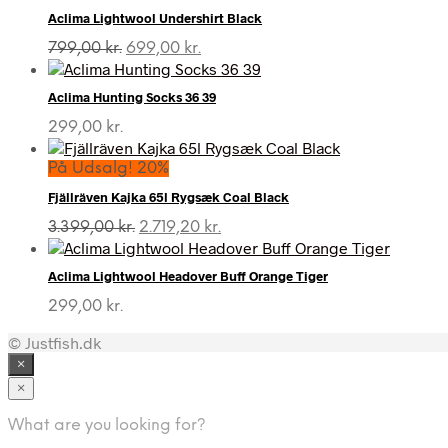
Aclima Lightwool Undershirt Black
Den
Den
799,00
kr.
699,00
kr.
oprindelige
aktuelle
pris
pris
Aclima Hunting Socks 36 39
var:
er:
799,00 kr..
699,00 kr..
299,00
kr.
På Udsalg! 20%
Fjällräven Kajka 65l Rygsæk Coal Black
Den
Den
3.399,00
kr.
2.719,20
kr.
oprindelige
aktuelle
pris
pris
Aclima Lightwool Headover Buff Orange Tiger
var:
er:
3.399,00 kr..
2.719,20 kr..
299,00
kr.
© Justfish.dk
×
×
What are you looking for?