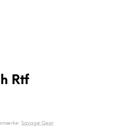
h Rtf
emærke:
Savage Gear