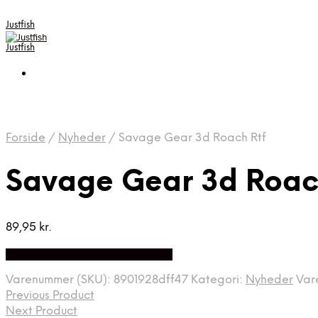
Justfish
Justfish
Forside
/
Nyheder
/
Savage Gear 3d Roach Rtf
Savage Gear 3d Roac
89,95
kr.
Bedste pris hos Pro-outdoor.dk
Varenummer (SKU):
8901928dff47
Kategori:
Nyheder
Var
Previous Product
Next Product