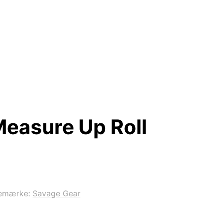
easure Up Roll
emærke:
Savage Gear