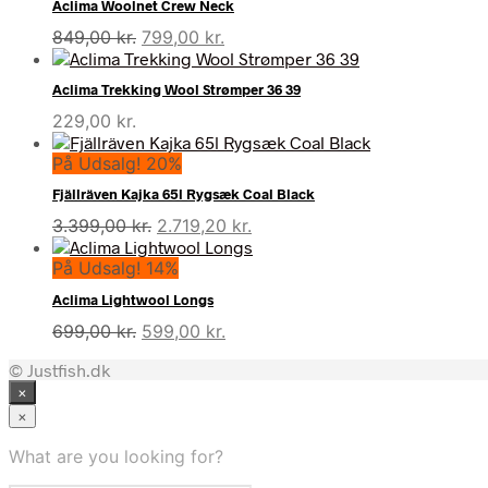
Aclima Woolnet Crew Neck
Den
Den
849,00
kr.
799,00
kr.
oprindelige
aktuelle
pris
pris
Aclima Trekking Wool Strømper 36 39
var:
er:
229,00
kr.
849,00 kr..
799,00 kr..
På Udsalg! 20%
Fjällräven Kajka 65l Rygsæk Coal Black
Den
Den
3.399,00
kr.
2.719,20
kr.
oprindelige
aktuelle
På Udsalg! 14%
pris
pris
var:
er:
Aclima Lightwool Longs
3.399,00 kr..
2.719,20 kr..
Den
Den
699,00
kr.
599,00
kr.
oprindelige
aktuelle
© Justfish.dk
pris
pris
×
var:
er:
699,00 kr..
599,00 kr..
×
What are you looking for?