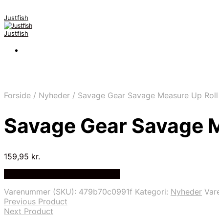
Justfish
Justfish
Forside
/
Nyheder
/
Savage Gear Savage Measure Up Roll
Savage Gear Savage M
159,95
kr.
Bedste pris hos Pro-outdoor.dk
Varenummer (SKU):
479b70c0991f
Kategori:
Nyheder
Var
Previous Product
Next Product