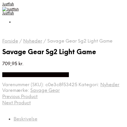
Justfish
Justfish
Forside
/
Nyheder
/
Savage Gear Sg2 Light Game
Savage Gear Sg2 Light Game
709,95
kr.
Bedste pris hos Pro-outdoor.dk
Varenummer (SKU):
c0e3c8f53425
Kategori:
Nyheder
Varemærke:
Savage Gear
Previous Product
Next Product
Beskrivelse