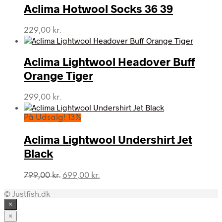
Aclima Hotwool Socks 36 39
229,00
kr.
Aclima Lightwool Headover Buff
Orange Tiger
299,00
kr.
På Udsalg! 13%
Aclima Lightwool Undershirt Jet
Black
Den
Den
799,00
kr.
699,00
kr.
oprindelige
aktuelle
© Justfish.dk
pris
pris
var:
er:
×
799,00 kr..
699,00 kr..
×