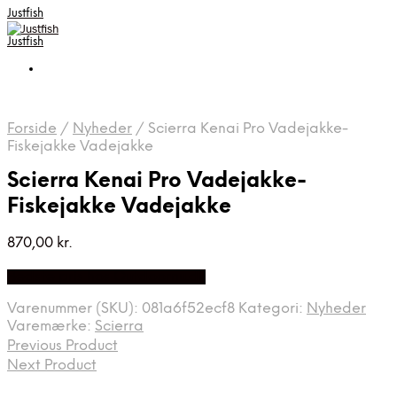
Justfish
Justfish
Forside
/
Nyheder
/
Scierra Kenai Pro Vadejakke-
Fiskejakke Vadejakke
Scierra Kenai Pro Vadejakke-
Fiskejakke Vadejakke
870,00
kr.
Bedste pris hos Outdoornu.dk
Varenummer (SKU):
081a6f52ecf8
Kategori:
Nyheder
Varemærke:
Scierra
Previous Product
Next Product