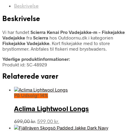
Beskrivelse
Beskrivelse
Vi har fundet
Scierra Kenai Pro Vadejakke-m – Fiskejakke
Vadejakke
fra
Scierra
hos Outdoornu.dk i kategorien
Fiskejakke Vadejakke
. Kort fiskejakke med to store
brystlommer. Anbfales til fiskeri med brystwaders.
Yderlige produktinformationer:
Produkt id: SC-48929
Relaterede varer
På Udsalg! 14%
Aclima Lightwool Longs
Den
Den
699,00
kr.
599,00
kr.
oprindelige
aktuelle