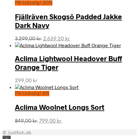
pris
pris
På Udsalg! 20%
var:
er:
699,00 kr..
599,00 kr..
Fjällräven Skogsö Padded Jakke
Dark Navy
Den
Den
3.299,00
kr.
2.639,20
kr.
oprindelige
aktuelle
pris
pris
var:
er:
Aclima Lightwool Headover Buff
3.299,00 kr..
2.639,20 kr..
Orange Tiger
299,00
kr.
På Udsalg! 6%
Aclima Woolnet Longs Sort
Den
Den
849,00
kr.
799,00
kr.
oprindelige
aktuelle
© Justfish.dk
pris
pris
var:
er:
×