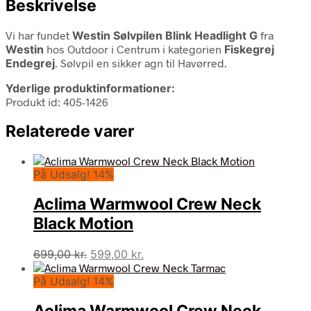
Beskrivelse
Vi har fundet
Westin Sølvpilen Blink Headlight G
fra
Westin
hos Outdoor i Centrum i kategorien
Fiskegrej
Endegrej
. Sølvpil en sikker agn til Havørred.
Yderlige produktinformationer:
Produkt id: 405-1426
Relaterede varer
På Udsalg! 14%
Aclima Warmwool Crew Neck
Black Motion
Den
Den
699,00
kr.
599,00
kr.
oprindelige
aktuelle
På Udsalg! 14%
pris
pris
var:
er:
Aclima Warmwool Crew Neck
699,00 kr..
599,00 kr..