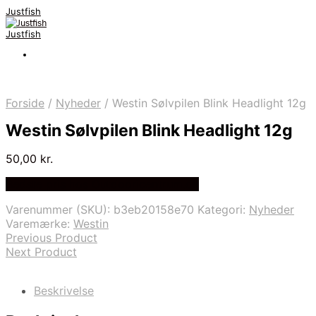
Justfish
Justfish
Forside
/
Nyheder
/
Westin Sølvpilen Blink Headlight 12g
Westin Sølvpilen Blink Headlight 12g
50,00
kr.
Bedste pris hos Outdooricentrum.dk
Varenummer (SKU):
b3eb20158e70
Kategori:
Nyheder
Varemærke:
Westin
Previous Product
Next Product
Beskrivelse