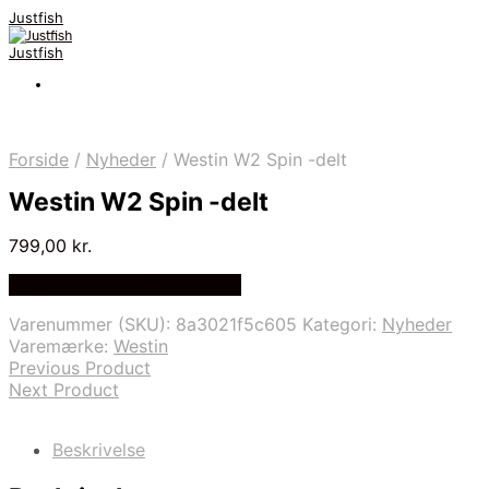
Justfish
Justfish
Forside
/
Nyheder
/
Westin W2 Spin -delt
Westin W2 Spin -delt
799,00
kr.
Bedste pris hos Fiskegrej.dk
Varenummer (SKU):
8a3021f5c605
Kategori:
Nyheder
Varemærke:
Westin
Previous Product
Next Product
Beskrivelse