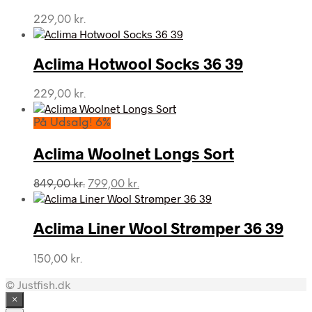
229,00
kr.
Aclima Hotwool Socks 36 39
229,00
kr.
På Udsalg! 6%
Aclima Woolnet Longs Sort
Den
Den
849,00
kr.
799,00
kr.
oprindelige
aktuelle
pris
pris
var:
er:
Aclima Liner Wool Strømper 36 39
849,00 kr..
799,00 kr..
150,00
kr.
© Justfish.dk
×