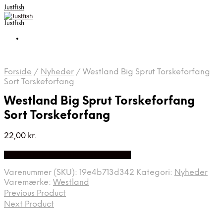
Justfish
Justfish
Forside
/
Nyheder
/
Westland Big Sprut Torskeforfang
Sort Torskeforfang
Westland Big Sprut Torskeforfang
Sort Torskeforfang
22,00
kr.
Bedste pris hos Fiskpaakrogen.dk
Varenummer (SKU):
19e4b713d342
Kategori:
Nyheder
Varemærke:
Westland
Previous Product
Next Product